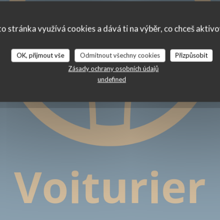
o stránka využívá cookies a dává ti na výběr, co chceš aktiv
OK, přijmout vše
Odmítnout všechny cookies
Přizpůsobit
Zásady ochrany osobních údajů
undefined
|
MANDELIEU LA NAPOULE
REZERVOVAT STŮL