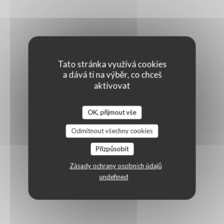
Tato stránka využívá cookies
a dává ti na výběr, co chceš
aktivovat
OK, přijmout vše
Odmítnout všechny cookies
Přizpůsobit
Zásady ochrany osobních údajů
undefined