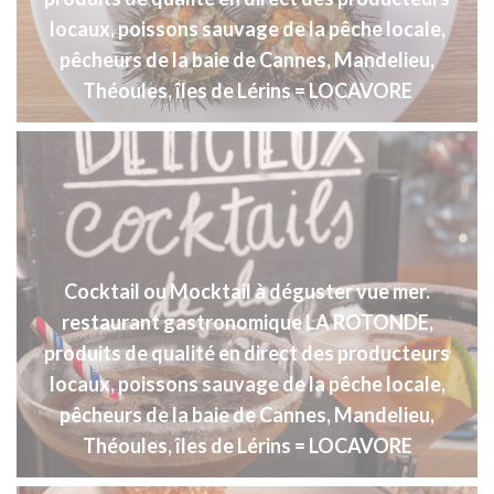
locaux, poissons sauvage de la pêche locale,
pêcheurs de la baie de Cannes, Mandelieu,
Théoules, îles de Lérins = LOCAVORE
Cocktail ou Mocktail à déguster vue mer.
restaurant gastronomique LA ROTONDE,
produits de qualité en direct des producteurs
locaux, poissons sauvage de la pêche locale,
pêcheurs de la baie de Cannes, Mandelieu,
Théoules, îles de Lérins = LOCAVORE