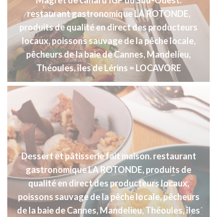
Magret de canard IGP du Sud-Ouest.
restaurant gastronomique LA ROTONDE,
produits de qualité en direct des producteurs
locaux, poissons sauvage de la pêche locale,
pêcheurs de la baie de Cannes, Mandelieu,
Théoules, îles de Lérins = LOCAVORE
Dessert et pâtisserie fait maison. restaurant
gastronomique LA ROTONDE, produits de
qualité en direct des producteurs locaux,
poissons sauvage de la pêche locale, pêcheurs
de la baie de Cannes, Mandelieu, Théoules, îles