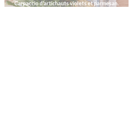
Carpaccio d'artichauts violets et parmesan.
restaurant gastronomique LA ROTONDE,
produits de qualité en direct des producteurs
locaux, poissons sauvage de la pêche locale,
pêcheurs de la baie de Cannes, Mandelieu,
Théoules, îles de Lérins = LOCAVORE
Pavé d'espadon sauvage de la pêche locale.
restaurant gastronomique LA ROTONDE,
produits de qualité en direct des producteurs
locaux, poissons sauvage de la pêche locale,
pêcheurs de la baie de Cannes, Mandelieu,