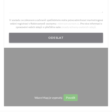
V souladu se zákonem o ochraně spotřebitele máte právo odmítnout marketingová
volání registrací v Robinsonově seznamu:
robinsonseznam.cz
. Pro více informací o
zpracování vašich údajů si přečtěte naše
zásady ochrany osobních údajů
.
Waze Map je vypnutý.
Povolit