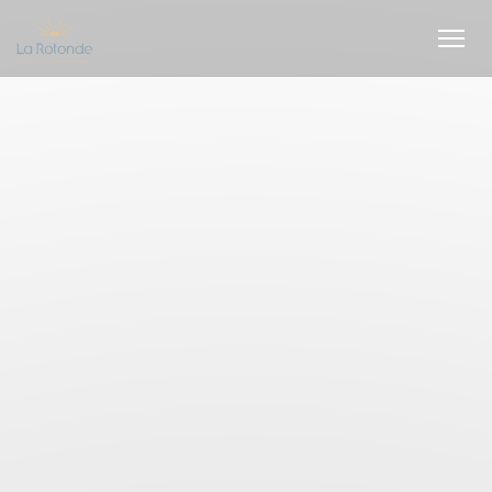
Πίνακας διαχείρισης "Μπισκότων" (Cookies)