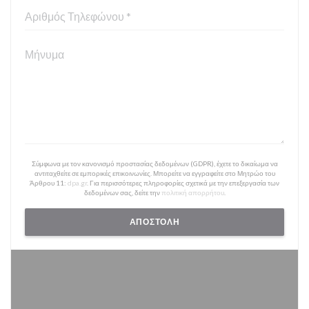
Σύμφωνα με τον κανονισμό προστασίας δεδομένων (GDPR), έχετε το δικαίωμα να
αντιταχθείτε σε εμπορικές επικοινωνίες. Μπορείτε να εγγραφείτε στο Μητρώο του
Άρθρου 11:
dpa.gr
. Για περισσότερες πληροφορίες σχετικά με την επεξεργασία των
δεδομένων σας, δείτε την
πολιτική απορρήτου
.