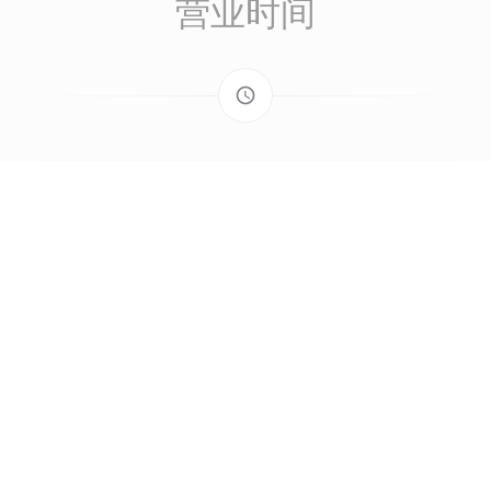
营业时间
access_time
星
-
星
18:30 - 21:30
星期三
关闭
星
-
星