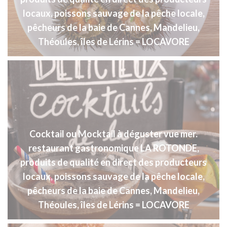
locaux, poissons sauvage de la pêche locale,
pêcheurs de la baie de Cannes, Mandelieu,
Théoules, îles de Lérins = LOCAVORE
Cocktail ou Mocktail à déguster vue mer.
restaurant gastronomique LA ROTONDE,
produits de qualité en direct des producteurs
locaux, poissons sauvage de la pêche locale,
pêcheurs de la baie de Cannes, Mandelieu,
Théoules, îles de Lérins = LOCAVORE