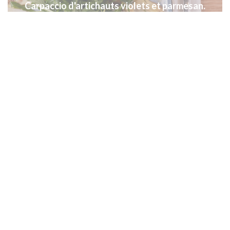
Carpaccio d'artichauts violets et parmesan.
restaurant gastronomique LA ROTONDE,
produits de qualité en direct des producteurs
locaux, poissons sauvage de la pêche locale,
pêcheurs de la baie de Cannes, Mandelieu,
Théoules, îles de Lérins = LOCAVORE
Pavé d'espadon sauvage de la pêche locale.
restaurant gastronomique LA ROTONDE,
produits de qualité en direct des producteurs
locaux, poissons sauvage de la pêche locale,
pêcheurs de la baie de Cannes, Mandelieu,