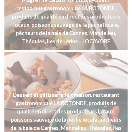
Magret de canard IGP du Sud-Ouest.
restaurant gastronomique LA ROTONDE,
produits de qualité en direct des producteurs
locaux, poissons sauvage de la pêche locale,
pêcheurs de la baie de Cannes, Mandelieu,
Théoules, îles de Lérins = LOCAVORE
Dessert et pâtisserie fait maison. restaurant
gastronomique LA ROTONDE, produits de
qualité en direct des producteurs locaux,
poissons sauvage de la pêche locale, pêcheurs
de la baie de Cannes, Mandelieu, Théoules, îles